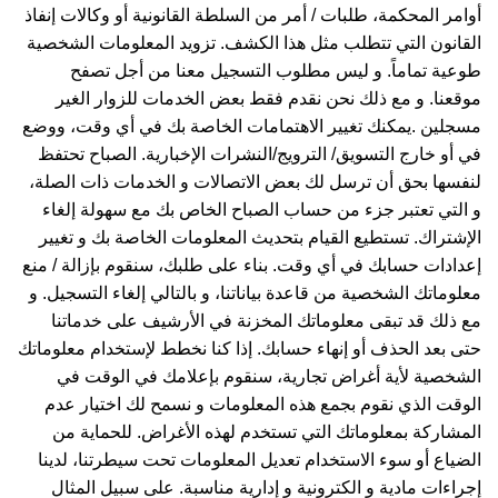
أوامر المحكمة، طلبات / أمر من السلطة القانونية أو وكالات إنفاذ
القانون التي تتطلب مثل هذا الكشف. تزويد المعلومات الشخصية
طوعية تماماً. و ليس مطلوب التسجيل معنا من أجل تصفح
موقعنا. و مع ذلك نحن نقدم فقط بعض الخدمات للزوار الغير
مسجلين .يمكنك تغيير الاهتمامات الخاصة بك في أي وقت، ووضع
في أو خارج التسويق/ الترويج/النشرات الإخبارية. الصباح تحتفظ
لنفسها بحق أن ترسل لك بعض الاتصالات و الخدمات ذات الصلة،
و التي تعتبر جزء من حساب الصباح الخاص بك مع سهولة إلغاء
الإشتراك. تستطيع القيام بتحديث المعلومات الخاصة بك و تغيير
إعدادات حسابك في أي وقت. بناء على طلبك، سنقوم بإزالة / منع
معلوماتك الشخصية من قاعدة بياناتنا، و بالتالي إلغاء التسجيل. و
مع ذلك قد تبقى معلوماتك المخزنة في الأرشيف على خدماتنا
حتى بعد الحذف أو إنهاء حسابك. إذا كنا نخطط لإستخدام معلوماتك
الشخصية لأية أغراض تجارية، سنقوم بإعلامك في الوقت في
الوقت الذي نقوم بجمع هذه المعلومات و نسمح لك اختيار عدم
المشاركة بمعلوماتك التي تستخدم لهذه الأغراض. للحماية من
الضياع أو سوء الاستخدام تعديل المعلومات تحت سيطرتنا، لدينا
إجراءات مادية و الكترونية و إدارية مناسبة. على سبيل المثال