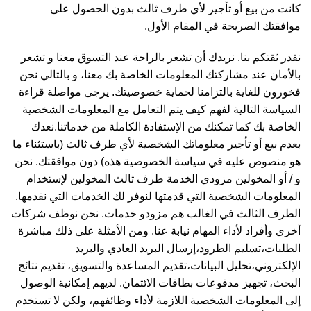
كانت من بيع أو تأجير لأي طرف ثالث بدون الحصول على
موافقتك الصريحة في المقام الأول.
نقدر ثقتكم بنا. نريدك أن تشعر بالراحة عند التسوق معنا و تشعر
بالأمان عند مشاركتك المعلومات الخاصة بك معنا، و بالتالي نحن
فخورون للغاية بالتزامنا لحماية خصوصيتك. يرجى مواصلة قراءة
السياسة التالية لفهم كيف يتم التعامل مع المعلومات الشخصية
الخاصة بك كما تمكنك من الإستفادة الكاملة من خدماتنا.نعدك
بعدم بيع أو تأجير معلوماتك الشخصية لأي طرف ثالث (باستثناء ما
هو منصوص عليه في سياسة الخصوصية هذه) دون موافقتك. نحن
و / أو المخولين مزودي الخدمة طرف ثالث المخولين لإستخدام
المعلومات الشخصية التي قدمتها لنوفر لك الخدمات التي نقدمها.
الطرف الثالث في الغالب هم مزودو خدمات. نحن نوظف شركات
أخرى وأفراد لأداء المهام نيابة عنا. ومن الأمثلة على ذلك مباشرة
الطلبات،تسليم الطرود،إرسال البريد العادي والبريد
الإلكتروني،تحليل البيانات،تقديم المساعدة والتسويق، تقديم نتائج
البحث، تجهيز مدفوعات بطاقات الائتمان. لديهم إمكانية الوصول
إلى المعلومات الشخصية اللازمة لأداء وظائفهم، ولكن لا تستخدم